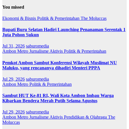
You missed
Ekonomi & Bisnis
Politik & Pemerintahan
The Moluccas
Bupati Buru Selatan Hadiri Launching Penanaman Serentak 1
Juta Pohon Sukun
Jul 31, 2026
saburomedia
Ambon Metro
Jurnalisme Aktivis
Politik & Pemerintahan
Pemkot Ambon Sambut Konferensi Wilayah Muslimat NU
Maluku, yang rencananya dihadiri Menteri PPPA
Jul 29, 2026
saburomedia
Ambon Metro
Politik & Pemerintahan
Sambut HUT Ke-81 RI, Wali Kota Ambon Imbau Warga
Kibarkan Bendera Merah Putih Selama Agustus
Jul 29, 2026
saburomedia
Ambon Metro
Jurnalisme Aktivis
Pendidikan & Olahraga
The
Moluccas