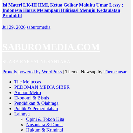
Isi Materi LK-III HMI, Ketua Golkar Maluku Umar Lessy ;
Indonesia Harus Melampaui Hilirisasi Menuju Kedaulatan
Produktif
Jul 29, 2026
saburomedia
SABUROMEDIA.COM
SUARA RAKYAT NUSANTARA
Proudly powered by WordPress
|
Theme: Newsup by
Themeansar
.
The Moluccas
PEDOMAN MEDIA SIBER
Ambon Metro
Ekonomi & Bisnis
Pendidikan & Olahraga
Politik & Pemerintahan
Lainnya
Opini & Tokoh Kita
Nusantara & Dunia
Hukum & Kriminal