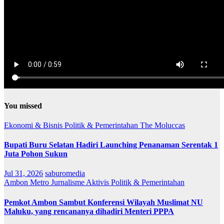
You missed
Ekonomi & Bisnis
Politik & Pemerintahan
The Moluccas
Bupati Buru Selatan Hadiri Launching Penanaman Serentak 1
Juta Pohon Sukun
Jul 31, 2026
saburomedia
Ambon Metro
Jurnalisme Aktivis
Politik & Pemerintahan
Pemkot Ambon Sambut Konferensi Wilayah Muslimat NU
Maluku, yang rencananya dihadiri Menteri PPPA