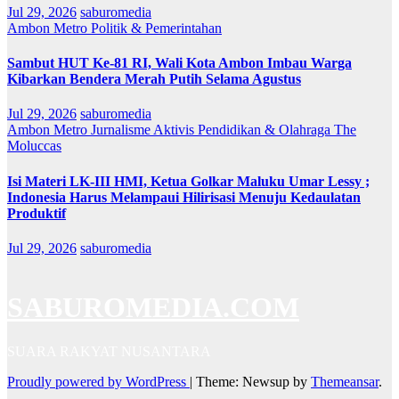
Jul 29, 2026
saburomedia
Ambon Metro
Politik & Pemerintahan
Sambut HUT Ke-81 RI, Wali Kota Ambon Imbau Warga
Kibarkan Bendera Merah Putih Selama Agustus
Jul 29, 2026
saburomedia
Ambon Metro
Jurnalisme Aktivis
Pendidikan & Olahraga
The
Moluccas
Isi Materi LK-III HMI, Ketua Golkar Maluku Umar Lessy ;
Indonesia Harus Melampaui Hilirisasi Menuju Kedaulatan
Produktif
Jul 29, 2026
saburomedia
SABUROMEDIA.COM
SUARA RAKYAT NUSANTARA
Proudly powered by WordPress
|
Theme: Newsup by
Themeansar
.