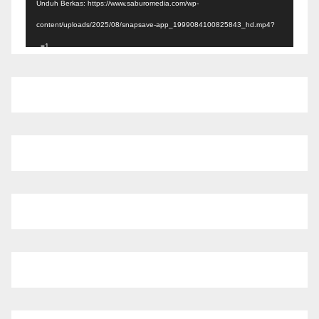
Unduh Berkas: https://www.saburomedia.com/wp-
content/uploads/2025/08/snapsave-app_1999084100825843_hd.mp4?
_=1