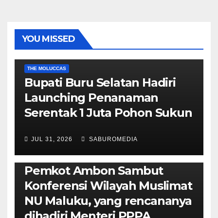
YOU MISSED
EKONOMI & BISNIS
POLITIK & PEMERINTAHAN
THE MOLUCCAS
Bupati Buru Selatan Hadiri
Launching Penanaman
Serentak 1 Juta Pohon Sukun
JUL 31, 2026
SABUROMEDIA
AMBON METRO
JURNALISME AKTIVIS
POLITIK & PEMERINTAHAN
Pemkot Ambon Sambut
Konferensi Wilayah Muslimat
NU Maluku, yang rencananya
dihadiri Menteri PPPA