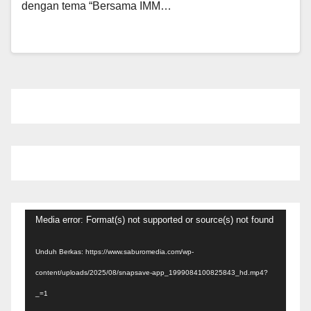
dengan tema “Bersama IMM…
Pemutar
Media error: Format(s) not supported or source(s) not found
Video
Unduh Berkas: https://www.saburomedia.com/wp-
content/uploads/2025/08/snapsave-app_1999084100825843_hd.mp4?
_=1