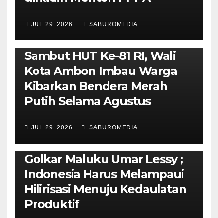
JUL 29, 2026
SABUROMEDIA
AMBON METRO
POLITIK & PEMERINTAHAN
Sambut HUT Ke-81 RI, Wali
Kota Ambon Imbau Warga
Kibarkan Bendera Merah
Putih Selama Agustus
AMBON METRO
JURNALISME AKTIVIS
JUL 29, 2026
SABUROMEDIA
PENDIDIKAN & OLAHRAGA
THE MOLUCCAS
Isi Materi LK-III HMI, Ketua
Golkar Maluku Umar Lessy ;
Indonesia Harus Melampaui
Hilirisasi Menuju Kedaulatan
Produktif