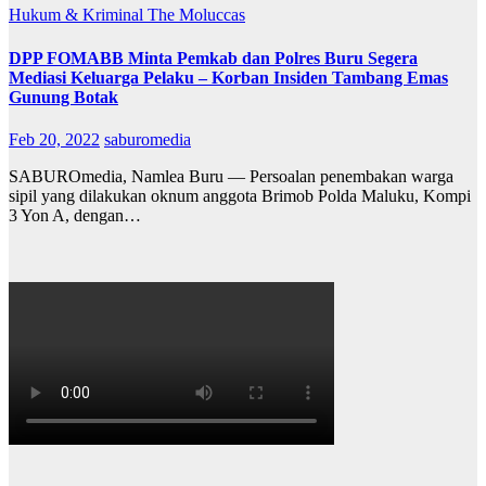
Hukum & Kriminal
The Moluccas
DPP FOMABB Minta Pemkab dan Polres Buru Segera
Mediasi Keluarga Pelaku – Korban Insiden Tambang Emas
Gunung Botak
Feb 20, 2022
saburomedia
SABUROmedia, Namlea Buru — Persoalan penembakan warga
sipil yang dilakukan oknum anggota Brimob Polda Maluku, Kompi
3 Yon A, dengan…