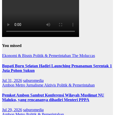
You missed
Ekonomi & Bisnis
Politik & Pemerintahan
The Moluccas
Bupati Buru Selatan Hadiri Launching Penanaman Serentak 1
Juta Pohon Sukun
Jul 31, 2026
saburomedia
Ambon Metro
Jurnalisme Aktivis
Politik & Pemerintahan
Pemkot Ambon Sambut Konferensi Wilayah Muslimat NU
Maluku, yang rencananya dihadiri Menteri PPPA
Jul 29, 2026
saburomedia
Ambon Metro
Politik & Pemerintahan