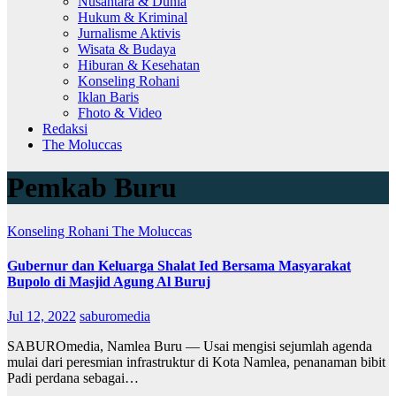
Nusantara & Dunia
Hukum & Kriminal
Jurnalisme Aktivis
Wisata & Budaya
Hiburan & Kesehatan
Konseling Rohani
Iklan Baris
Fhoto & Video
Redaksi
The Moluccas
Pemkab Buru
Konseling Rohani
The Moluccas
Gubernur dan Keluarga Shalat Ied Bersama Masyarakat
Bupolo di Masjid Agung Al Buruj
Jul 12, 2022
saburomedia
SABUROmedia, Namlea Buru — Usai mengisi sejumlah agenda
mulai dari peresmian infrastruktur di Kota Namlea, penanaman bibit
Padi perdana sebagai…