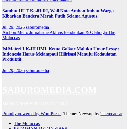
Sambut HUT Ke-81 RI, Wali Kota Ambon Imbau Warga
Kibarkan Bendera Merah Putih Selama Agustus
Jul 29, 2026
saburomedia
Ambon Metro
Jurnalisme Aktivis
Pendidikan & Olahraga
The
Moluccas
Isi Materi LK-III HMI, Ketua Golkar Maluku Umar Lessy ;
Indonesia Harus Melampaui Hilirisasi Menuju Kedaulatan
Produktif
Jul 29, 2026
saburomedia
SABUROMEDIA.COM
SUARA RAKYAT NUSANTARA
Proudly powered by WordPress
|
Theme: Newsup by
Themeansar
.
The Moluccas
PEDOMAN MEDIA SIBER