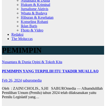
Nusantara & Dunia
Hukum & Kriminal
Jurnalisme Aktivis
Wisata & Budaya
Hiburan & Kesehatan
Konseling Rohani
Iklan Baris
Fhoto & Video
Redaksi
The Moluccas
PEMIMPIN
Nusantara & Dunia
Opini & Tokoh Kita
PEMIMPIN YANG TERPILIH ITU TAKDIR MUALLAQ
Feb 26, 2024
saburomedia
Oleh : ZAINI CHOLIS., S,HI SABUROmedia — Alhamdulillah
Pemilihan Umum (Pemilu) tahun 2024 telah dilaksanakan yaitu
Pemilu Legislatif yang…