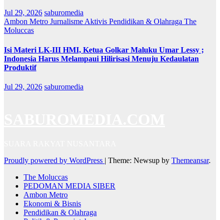
Jul 29, 2026
saburomedia
Ambon Metro
Jurnalisme Aktivis
Pendidikan & Olahraga
The
Moluccas
Isi Materi LK-III HMI, Ketua Golkar Maluku Umar Lessy ;
Indonesia Harus Melampaui Hilirisasi Menuju Kedaulatan
Produktif
Jul 29, 2026
saburomedia
SABUROMEDIA.COM
SUARA RAKYAT NUSANTARA
Proudly powered by WordPress
|
Theme: Newsup by
Themeansar
.
The Moluccas
PEDOMAN MEDIA SIBER
Ambon Metro
Ekonomi & Bisnis
Pendidikan & Olahraga