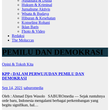
Nusantara & Dunia
Hukum & Kriminal
Jurnalisme Aktivis
Wisata & Budaya
Hiburan & Kesehatan
Konseling Rohani
Iklan Baris
Fhoto & Video
Redaksi
The Moluccas
PEMILU DAN DEMOKRASI
Opini & Tokoh Kita
KPP ; DALAM PERWUJUDAN PEMILU DAN
DEMOKRASI
Sep 14, 2021
saburomedia
Oleh : Ahmad Djen Wasolo SABUROmedia — Sejak runtuhnya
orde baru, Indonesia mengalami berbagai perkembangan yang
begitu signifikan, hal…