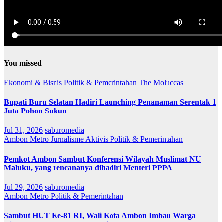
You missed
Ekonomi & Bisnis
Politik & Pemerintahan
The Moluccas
Bupati Buru Selatan Hadiri Launching Penanaman Serentak 1
Juta Pohon Sukun
Jul 31, 2026
saburomedia
Ambon Metro
Jurnalisme Aktivis
Politik & Pemerintahan
Pemkot Ambon Sambut Konferensi Wilayah Muslimat NU
Maluku, yang rencananya dihadiri Menteri PPPA
Jul 29, 2026
saburomedia
Ambon Metro
Politik & Pemerintahan
Sambut HUT Ke-81 RI, Wali Kota Ambon Imbau Warga