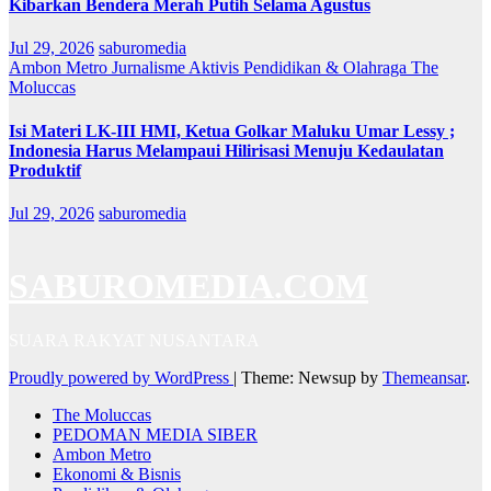
Kibarkan Bendera Merah Putih Selama Agustus
Jul 29, 2026
saburomedia
Ambon Metro
Jurnalisme Aktivis
Pendidikan & Olahraga
The
Moluccas
Isi Materi LK-III HMI, Ketua Golkar Maluku Umar Lessy ;
Indonesia Harus Melampaui Hilirisasi Menuju Kedaulatan
Produktif
Jul 29, 2026
saburomedia
SABUROMEDIA.COM
SUARA RAKYAT NUSANTARA
Proudly powered by WordPress
|
Theme: Newsup by
Themeansar
.
The Moluccas
PEDOMAN MEDIA SIBER
Ambon Metro
Ekonomi & Bisnis