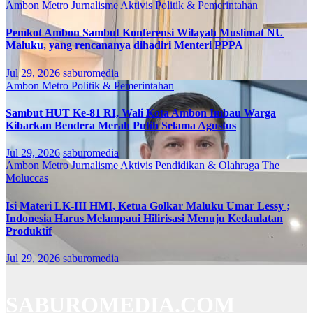
Ambon Metro
Jurnalisme Aktivis
Politik & Pemerintahan
Pemkot Ambon Sambut Konferensi Wilayah Muslimat NU
Maluku, yang rencananya dihadiri Menteri PPPA
Jul 29, 2026
saburomedia
Ambon Metro
Politik & Pemerintahan
Sambut HUT Ke-81 RI, Wali Kota Ambon Imbau Warga
Kibarkan Bendera Merah Putih Selama Agustus
Jul 29, 2026
saburomedia
Ambon Metro
Jurnalisme Aktivis
Pendidikan & Olahraga
The
Moluccas
Isi Materi LK-III HMI, Ketua Golkar Maluku Umar Lessy ;
Indonesia Harus Melampaui Hilirisasi Menuju Kedaulatan
Produktif
Jul 29, 2026
saburomedia
SABUROMEDIA.COM