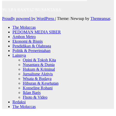
SUARA RAKYAT NUSANTARA
Proudly powered by WordPress
|
Theme: Newsup by
Themeansar
.
The Moluccas
PEDOMAN MEDIA SIBER
Ambon Metro
Ekonomi & Bisnis
Pendidikan & Olahraga
Politik & Pemerintahan
Lainnya
Opini & Tokoh Kita
Nusantara & Dunia
Hukum & Kriminal
Jurnalisme Aktivis
Wisata & Budaya
Hiburan & Kesehatan
Konseling Rohani
Iklan Baris
Fhoto & Video
Redaksi
The Moluccas