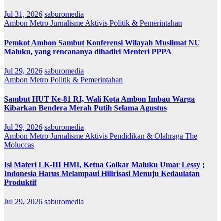
Jul 31, 2026
saburomedia
Ambon Metro
Jurnalisme Aktivis
Politik & Pemerintahan
Pemkot Ambon Sambut Konferensi Wilayah Muslimat NU
Maluku, yang rencananya dihadiri Menteri PPPA
Jul 29, 2026
saburomedia
Ambon Metro
Politik & Pemerintahan
Sambut HUT Ke-81 RI, Wali Kota Ambon Imbau Warga
Kibarkan Bendera Merah Putih Selama Agustus
Jul 29, 2026
saburomedia
Ambon Metro
Jurnalisme Aktivis
Pendidikan & Olahraga
The
Moluccas
Isi Materi LK-III HMI, Ketua Golkar Maluku Umar Lessy ;
Indonesia Harus Melampaui Hilirisasi Menuju Kedaulatan
Produktif
Jul 29, 2026
saburomedia