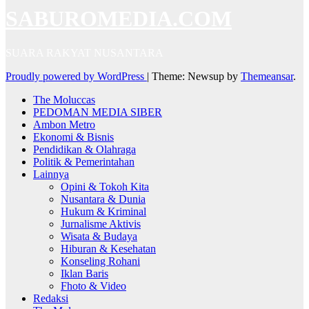
SABUROMEDIA.COM
SUARA RAKYAT NUSANTARA
Proudly powered by WordPress
|
Theme: Newsup by
Themeansar
.
The Moluccas
PEDOMAN MEDIA SIBER
Ambon Metro
Ekonomi & Bisnis
Pendidikan & Olahraga
Politik & Pemerintahan
Lainnya
Opini & Tokoh Kita
Nusantara & Dunia
Hukum & Kriminal
Jurnalisme Aktivis
Wisata & Budaya
Hiburan & Kesehatan
Konseling Rohani
Iklan Baris
Fhoto & Video
Redaksi