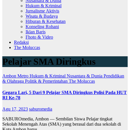
Nusantara & Dunia
Hukum & Kriminal
Jurnalisme Aktivis
Wisata & Budaya
Hiburan & Kesehatan
Konseling Rohani
Iklan Baris
Fhoto & Video
Redaksi
The Moluccas
Pelajar SMA Diringkus
Ambon Metro
Hukum & Kriminal
Nusantara & Dunia
Pendidikan
& Olahraga
Politik & Pemerintahan
The Moluccas
Gegara Lari, 5 Dari 9 Pelajar SMA Diringkus Polisi Pada HUT
RI Ke-78
Agu 17, 2023
saburomedia
SABUROmedia, Ambon — Sembilan Siswa Pelajar tingkat
Sekolah Menengah Atas (SMA) yang berasal dari dua sekolah di
Kota Ambon harus…