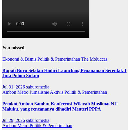
You missed
Ekonomi & Bisnis
Politik & Pemerintahan
The Moluccas
Bupati Buru Selatan Hadiri Launching Penanaman Serentak 1
Juta Pohon Sukun
Jul 31, 2026
saburomedia
Ambon Metro
Jurnalisme Aktivis
Politik & Pemerintahan
Pemkot Ambon Sambut Konferensi Wilayah Muslimat NU
Maluku, yang rencananya dihadiri Menteri PPPA
Jul 29, 2026
saburomedia
Ambon Metro
Politik & Pemerintahan