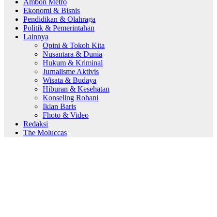
Ambon Metro
Ekonomi & Bisnis
Pendidikan & Olahraga
Politik & Pemerintahan
Lainnya
Opini & Tokoh Kita
Nusantara & Dunia
Hukum & Kriminal
Jurnalisme Aktivis
Wisata & Budaya
Hiburan & Kesehatan
Konseling Rohani
Iklan Baris
Fhoto & Video
Redaksi
The Moluccas