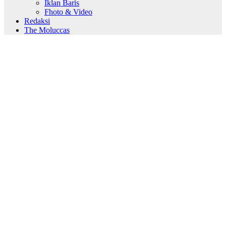
Iklan Baris
Fhoto & Video
Redaksi
The Moluccas