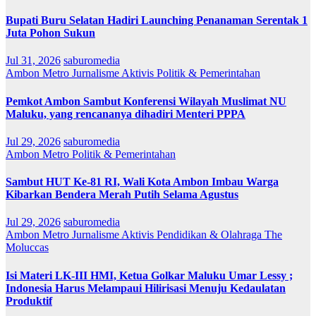
Bupati Buru Selatan Hadiri Launching Penanaman Serentak 1
Juta Pohon Sukun
Jul 31, 2026
saburomedia
Ambon Metro
Jurnalisme Aktivis
Politik & Pemerintahan
Pemkot Ambon Sambut Konferensi Wilayah Muslimat NU
Maluku, yang rencananya dihadiri Menteri PPPA
Jul 29, 2026
saburomedia
Ambon Metro
Politik & Pemerintahan
Sambut HUT Ke-81 RI, Wali Kota Ambon Imbau Warga
Kibarkan Bendera Merah Putih Selama Agustus
Jul 29, 2026
saburomedia
Ambon Metro
Jurnalisme Aktivis
Pendidikan & Olahraga
The
Moluccas
Isi Materi LK-III HMI, Ketua Golkar Maluku Umar Lessy ;
Indonesia Harus Melampaui Hilirisasi Menuju Kedaulatan
Produktif