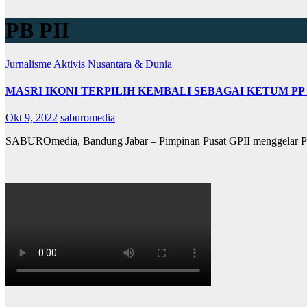
PB PII
Jurnalisme Aktivis
Nusantara & Dunia
MASRI IKONI TERPILIH KEMBALI SEBAGAI KETUM PP G
Okt 9, 2022
saburomedia
SABUROmedia, Bandung Jabar – Pimpinan Pusat GPII menggelar Pe