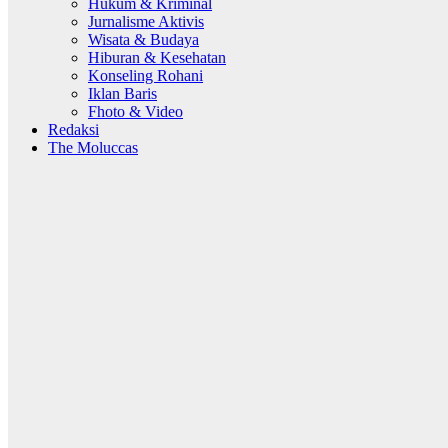
Hukum & Kriminal
Jurnalisme Aktivis
Wisata & Budaya
Hiburan & Kesehatan
Konseling Rohani
Iklan Baris
Fhoto & Video
Redaksi
The Moluccas