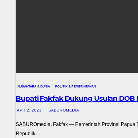
NUSANTARA & DUNIA
POLITIK & PEMERINTAHAN
Bupati Fakfak Dukung Usulan DOB be
APR 2, 2023
SABUROMEDIA
SABUROmedia, Fakfak — Pemerintah Provinsi Papua B
Republik…