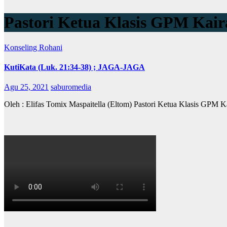
Pastori Ketua Klasis GPM Kair
Konseling Rohani
KutiKata (Luk. 21:34-38) ; JAGA-JAGA
Agu 25, 2021
saburomedia
Oleh : Elifas Tomix Maspaitella (Eltom) Pastori Ketua Klasis GP