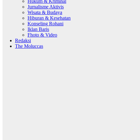
Hukum & Kriminal
Jurnalisme Aktivis
Wisata & Budaya
Hiburan & Kesehatan
Konseling Rohani
Iklan Baris
Fhoto & Video
Redaksi
The Moluccas