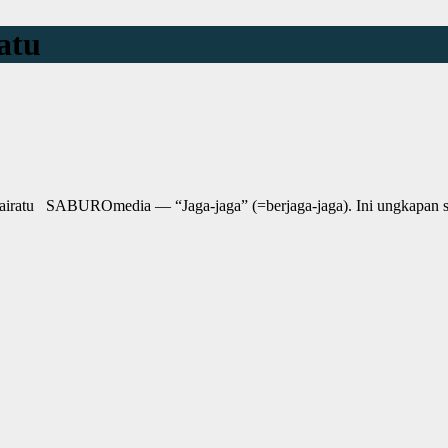
atu
M Kairatu SABUROmedia — “Jaga-jaga” (=berjaga-jaga). Ini ungkapan