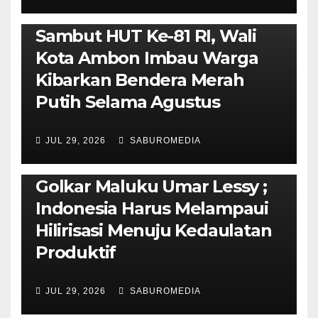
AMBON METRO
POLITIK & PEMERINTAHAN
Sambut HUT Ke-81 RI, Wali
Kota Ambon Imbau Warga
Kibarkan Bendera Merah
Putih Selama Agustus
AMBON METRO
JURNALISME AKTIVIS
JUL 29, 2026
SABUROMEDIA
PENDIDIKAN & OLAHRAGA
THE MOLUCCAS
Isi Materi LK-III HMI, Ketua
Golkar Maluku Umar Lessy ;
Indonesia Harus Melampaui
Hilirisasi Menuju Kedaulatan
Produktif
JUL 29, 2026
SABUROMEDIA