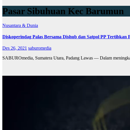
Pasar Sibuhuan Kec Barumun
Nusantara & Dunia
Diskoperindag Palas Bersama Dishub dan Satpol PP Tertibkan
Des 26, 2021
saburomedia
SABUROmedia, Sumatera Utara, Padang Lawas — Dalam meningkatk