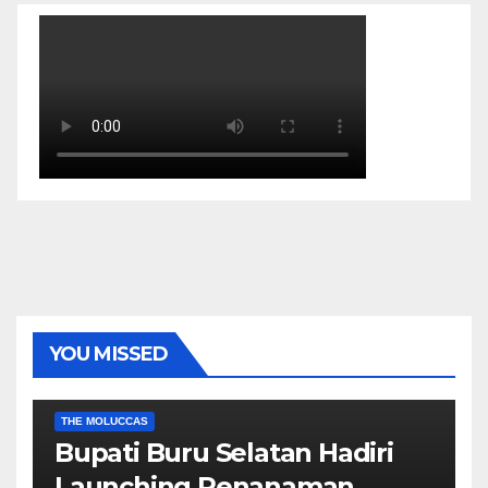
YOU MISSED
EKONOMI & BISNIS
POLITIK & PEMERINTAHAN
THE MOLUCCAS
Bupati Buru Selatan Hadiri
Launching Penanaman