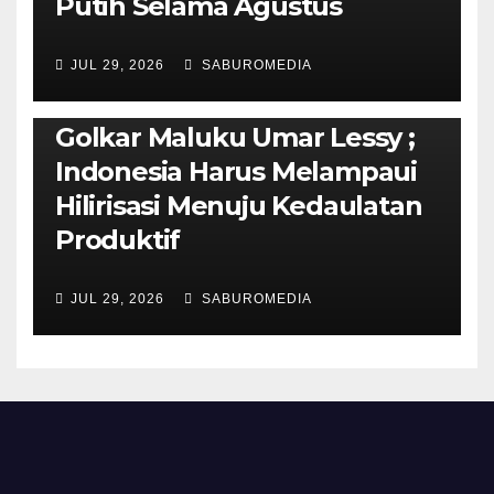
Putih Selama Agustus
AMBON METRO
JURNALISME AKTIVIS
JUL 29, 2026
SABUROMEDIA
PENDIDIKAN & OLAHRAGA
THE MOLUCCAS
Isi Materi LK-III HMI, Ketua
Golkar Maluku Umar Lessy ;
Indonesia Harus Melampaui
Hilirisasi Menuju Kedaulatan
Produktif
JUL 29, 2026
SABUROMEDIA