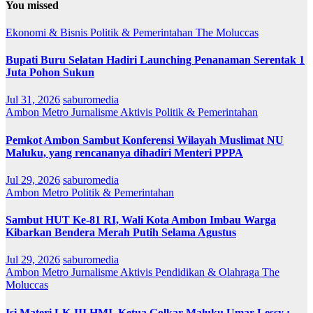
You missed
Ekonomi & Bisnis
Politik & Pemerintahan
The Moluccas
Bupati Buru Selatan Hadiri Launching Penanaman Serentak 1
Juta Pohon Sukun
Jul 31, 2026
saburomedia
Ambon Metro
Jurnalisme Aktivis
Politik & Pemerintahan
Pemkot Ambon Sambut Konferensi Wilayah Muslimat NU
Maluku, yang rencananya dihadiri Menteri PPPA
Jul 29, 2026
saburomedia
Ambon Metro
Politik & Pemerintahan
Sambut HUT Ke-81 RI, Wali Kota Ambon Imbau Warga
Kibarkan Bendera Merah Putih Selama Agustus
Jul 29, 2026
saburomedia
Ambon Metro
Jurnalisme Aktivis
Pendidikan & Olahraga
The
Moluccas
Isi Materi LK-III HMI, Ketua Golkar Maluku Umar Lessy ;