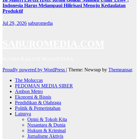
Indonesia Harus Melampaui Hilirisasi Menuju Kedaulatan
Produktif
Jul 29, 2026
saburomedia
SABUROMEDIA.COM
SUARA RAKYAT NUSANTARA
Proudly powered by WordPress
|
Theme: Newsup by
Themeansar
.
The Moluccas
PEDOMAN MEDIA SIBER
Ambon Metro
Ekonomi & Bisnis
Pendidikan & Olahraga
Politik & Pemerintahan
Lainnya
Opini & Tokoh Kita
Nusantara & Dunia
Hukum & Kriminal
Jurnalisme Aktivis