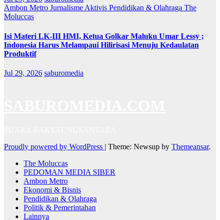
Ambon Metro
Jurnalisme Aktivis
Pendidikan & Olahraga
The
Moluccas
Isi Materi LK-III HMI, Ketua Golkar Maluku Umar Lessy ;
Indonesia Harus Melampaui Hilirisasi Menuju Kedaulatan
Produktif
Jul 29, 2026
saburomedia
SABUROMEDIA.COM
SUARA RAKYAT NUSANTARA
Proudly powered by WordPress
|
Theme: Newsup by
Themeansar
.
The Moluccas
PEDOMAN MEDIA SIBER
Ambon Metro
Ekonomi & Bisnis
Pendidikan & Olahraga
Politik & Pemerintahan
Lainnya