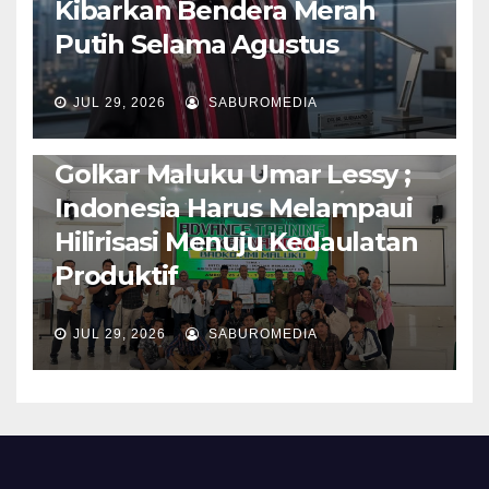
Kibarkan Bendera Merah
Putih Selama Agustus
AMBON METRO
JURNALISME AKTIVIS
JUL 29, 2026
SABUROMEDIA
PENDIDIKAN & OLAHRAGA
THE MOLUCCAS
Isi Materi LK-III HMI, Ketua
Golkar Maluku Umar Lessy ;
Indonesia Harus Melampaui
Hilirisasi Menuju Kedaulatan
Produktif
JUL 29, 2026
SABUROMEDIA