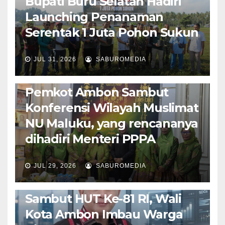
Bupati Buru Selatan Hadiri
Launching Penanaman
Serentak 1 Juta Pohon Sukun
JUL 31, 2026
SABUROMEDIA
AMBON METRO
JURNALISME AKTIVIS
POLITIK & PEMERINTAHAN
Pemkot Ambon Sambut
Konferensi Wilayah Muslimat
NU Maluku, yang rencananya
dihadiri Menteri PPPA
JUL 29, 2026
SABUROMEDIA
AMBON METRO
POLITIK & PEMERINTAHAN
Sambut HUT Ke-81 RI, Wali
Kota Ambon Imbau Warga