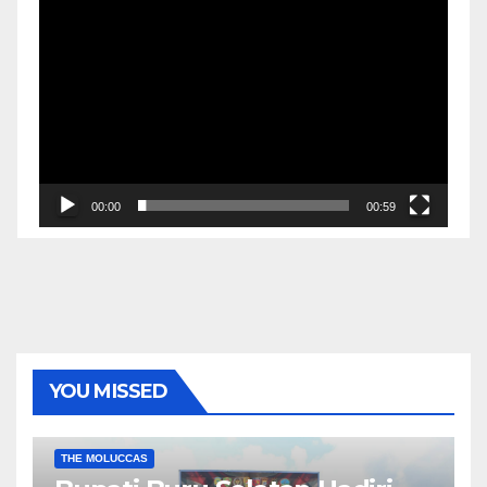
00:00
00:59
YOU MISSED
EKONOMI & BISNIS
POLITIK & PEMERINTAHAN
THE MOLUCCAS