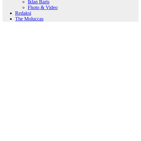
Iklan Baris
Fhoto & Video
Redaksi
The Moluccas