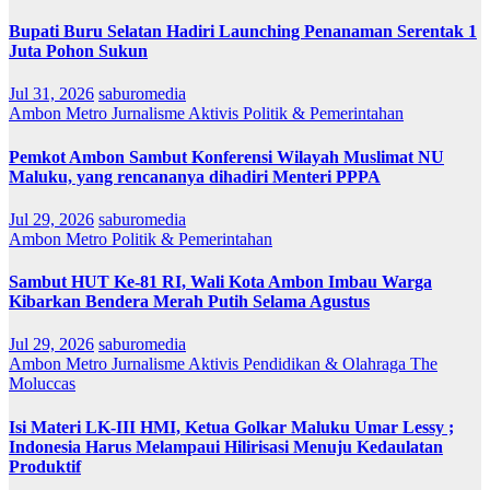
Bupati Buru Selatan Hadiri Launching Penanaman Serentak 1
Juta Pohon Sukun
Jul 31, 2026
saburomedia
Ambon Metro
Jurnalisme Aktivis
Politik & Pemerintahan
Pemkot Ambon Sambut Konferensi Wilayah Muslimat NU
Maluku, yang rencananya dihadiri Menteri PPPA
Jul 29, 2026
saburomedia
Ambon Metro
Politik & Pemerintahan
Sambut HUT Ke-81 RI, Wali Kota Ambon Imbau Warga
Kibarkan Bendera Merah Putih Selama Agustus
Jul 29, 2026
saburomedia
Ambon Metro
Jurnalisme Aktivis
Pendidikan & Olahraga
The
Moluccas
Isi Materi LK-III HMI, Ketua Golkar Maluku Umar Lessy ;
Indonesia Harus Melampaui Hilirisasi Menuju Kedaulatan
Produktif