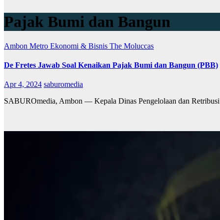
Pajak Bumi dan Bangun
Ambon Metro
Ekonomi & Bisnis
The Moluccas
De Fretes Jawab Soal Kenaikan Pajak Bumi dan Bangun (PBB)
Apr 4, 2024
saburomedia
SABUROmedia, Ambon — Kepala Dinas Pengelolaan dan Retribusi 