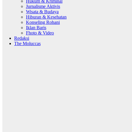
Hukum & Kriminal
Jurnalisme Aktivis
Wisata & Budaya
Hiburan & Kesehatan
Konseling Rohani
Iklan Baris
Fhoto & Video
Redaksi
The Moluccas