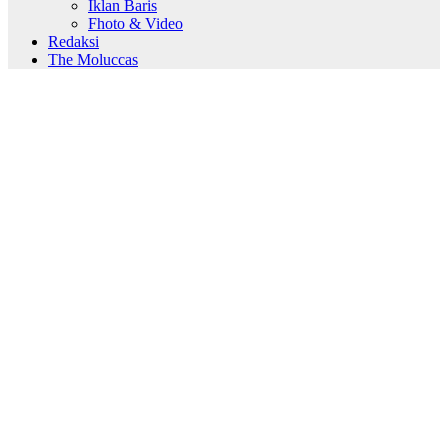
Iklan Baris
Fhoto & Video
Redaksi
The Moluccas