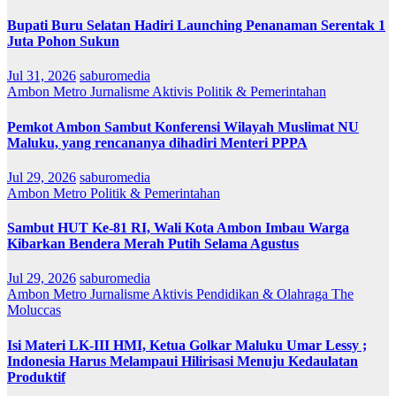
Bupati Buru Selatan Hadiri Launching Penanaman Serentak 1
Juta Pohon Sukun
Jul 31, 2026
saburomedia
Ambon Metro
Jurnalisme Aktivis
Politik & Pemerintahan
Pemkot Ambon Sambut Konferensi Wilayah Muslimat NU
Maluku, yang rencananya dihadiri Menteri PPPA
Jul 29, 2026
saburomedia
Ambon Metro
Politik & Pemerintahan
Sambut HUT Ke-81 RI, Wali Kota Ambon Imbau Warga
Kibarkan Bendera Merah Putih Selama Agustus
Jul 29, 2026
saburomedia
Ambon Metro
Jurnalisme Aktivis
Pendidikan & Olahraga
The
Moluccas
Isi Materi LK-III HMI, Ketua Golkar Maluku Umar Lessy ;
Indonesia Harus Melampaui Hilirisasi Menuju Kedaulatan
Produktif