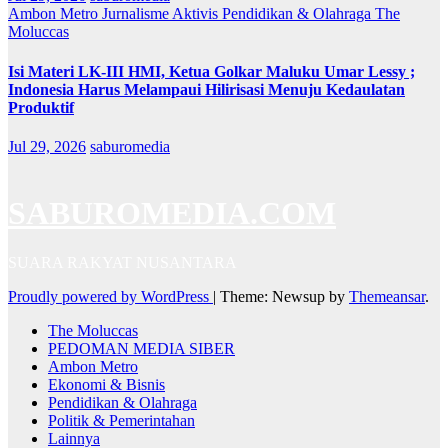
Ambon Metro
Jurnalisme Aktivis
Pendidikan & Olahraga
The
Moluccas
Isi Materi LK-III HMI, Ketua Golkar Maluku Umar Lessy ;
Indonesia Harus Melampaui Hilirisasi Menuju Kedaulatan
Produktif
Jul 29, 2026
saburomedia
SABUROMEDIA.COM
SUARA RAKYAT NUSANTARA
Proudly powered by WordPress
|
Theme: Newsup by
Themeansar
.
The Moluccas
PEDOMAN MEDIA SIBER
Ambon Metro
Ekonomi & Bisnis
Pendidikan & Olahraga
Politik & Pemerintahan
Lainnya