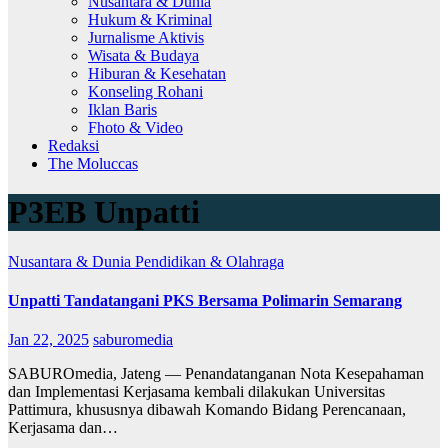
Nusantara & Dunia
Hukum & Kriminal
Jurnalisme Aktivis
Wisata & Budaya
Hiburan & Kesehatan
Konseling Rohani
Iklan Baris
Fhoto & Video
Redaksi
The Moluccas
P3EB Unpatti
Nusantara & Dunia
Pendidikan & Olahraga
Unpatti Tandatangani PKS Bersama Polimarin Semarang
Jan 22, 2025
saburomedia
SABUROmedia, Jateng — Penandatanganan Nota Kesepahaman
dan Implementasi Kerjasama kembali dilakukan Universitas
Pattimura, khususnya dibawah Komando Bidang Perencanaan,
Kerjasama dan…