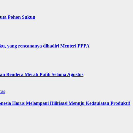
Juta Pohon Sukun
u, yang rencananya dihadiri Menteri PPPA
n Bendera Merah Putih Selama Agustus
cas
nesia Harus Melampaui Hilirisasi Menuju Kedaulatan Produktif