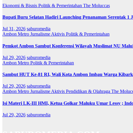
Ekonomi & Bisnis
Politik & Pemerintahan
The Moluccas
Bupati Buru Selatan Hadiri Launching Penanaman Serentak 1 
Jul 31, 2026
saburomedia
Ambon Metro
Jurnalisme Aktivis
Politik & Pemerintahan
Pemkot Ambon Sambut Konferensi Wilayah Muslimat NU Maluk
Jul 29, 2026
saburomedia
Ambon Metro
Politik & Pemerintahan
Sambut HUT Ke-81 RI, Wali Kota Ambon Imbau Warga Kibarka
Jul 29, 2026
saburomedia
Ambon Metro
Jurnalisme Aktivis
Pendidikan & Olahraga
The Moluc
Isi Materi LK-III HMI, Ketua Golkar Maluku Umar Lessy ; Indo
Jul 29, 2026
saburomedia