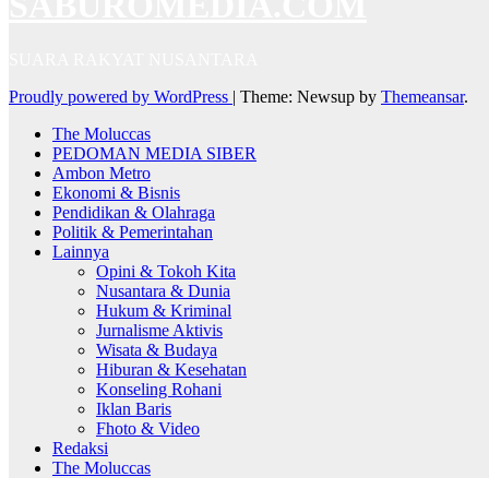
SABUROMEDIA.COM
SUARA RAKYAT NUSANTARA
Proudly powered by WordPress
|
Theme: Newsup by
Themeansar
.
The Moluccas
PEDOMAN MEDIA SIBER
Ambon Metro
Ekonomi & Bisnis
Pendidikan & Olahraga
Politik & Pemerintahan
Lainnya
Opini & Tokoh Kita
Nusantara & Dunia
Hukum & Kriminal
Jurnalisme Aktivis
Wisata & Budaya
Hiburan & Kesehatan
Konseling Rohani
Iklan Baris
Fhoto & Video
Redaksi
The Moluccas