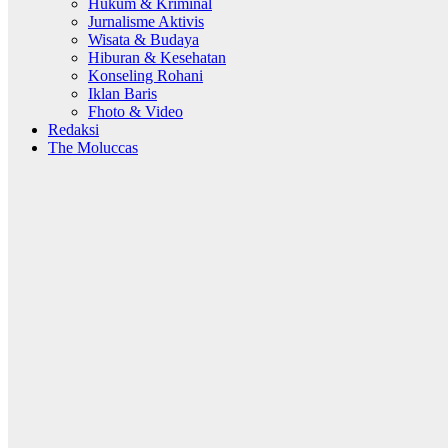
Hukum & Kriminal
Jurnalisme Aktivis
Wisata & Budaya
Hiburan & Kesehatan
Konseling Rohani
Iklan Baris
Fhoto & Video
Redaksi
The Moluccas