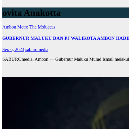
ovita Anakotta
Ambon Metro
The Moluccas
GUBERNUR MALUKU DAN PJ WALIKOTA AMBON HADIR
Sep 6, 2023
saburomedia
SABUROmedia, Ambon — Gubernur Maluku Murad Ismail melakukan