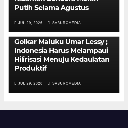
Putih Selama Agustus
AMBON METRO
JURNALISME AKTIVIS
JUL 29, 2026
SABUROMEDIA
PENDIDIKAN & OLAHRAGA
THE MOLUCCAS
Isi Materi LK-III HMI, Ketua
Golkar Maluku Umar Lessy ;
Indonesia Harus Melampaui
Hilirisasi Menuju Kedaulatan
Produktif
JUL 29, 2026
SABUROMEDIA