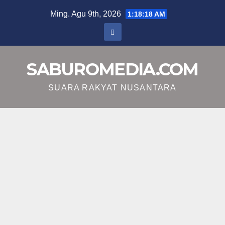
Skip
Ming. Agu 9th, 2026
1:18:19 AM
to
content
SABUROMEDIA.COM
SUARA RAKYAT NUSANTARA