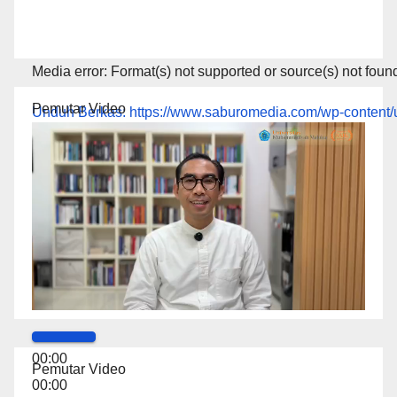
Media error: Format(s) not supported or source(s) not foun
Pemutar Video
Unduh Berkas: https://www.saburomedia.com/wp-conte
00:00
00:00
Pemutar Video
00:00