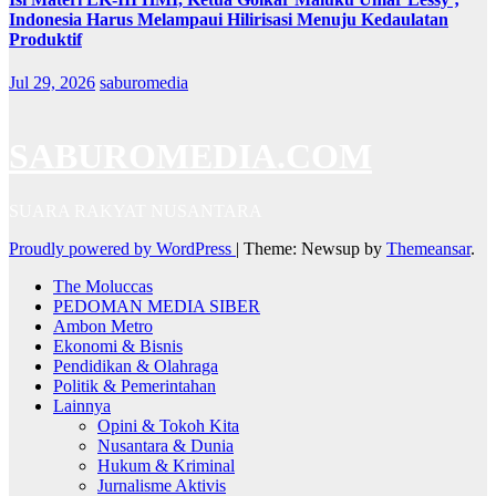
Indonesia Harus Melampaui Hilirisasi Menuju Kedaulatan
Produktif
Jul 29, 2026
saburomedia
SABUROMEDIA.COM
SUARA RAKYAT NUSANTARA
Proudly powered by WordPress
|
Theme: Newsup by
Themeansar
.
The Moluccas
PEDOMAN MEDIA SIBER
Ambon Metro
Ekonomi & Bisnis
Pendidikan & Olahraga
Politik & Pemerintahan
Lainnya
Opini & Tokoh Kita
Nusantara & Dunia
Hukum & Kriminal
Jurnalisme Aktivis