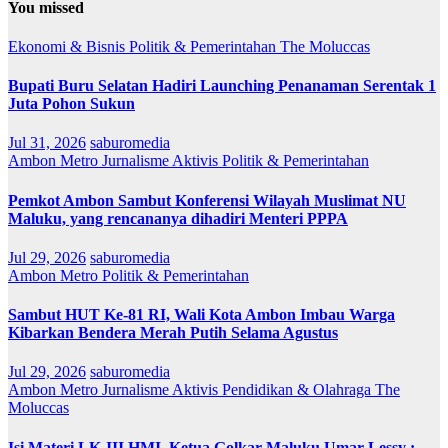
You missed
Ekonomi & Bisnis
Politik & Pemerintahan
The Moluccas
Bupati Buru Selatan Hadiri Launching Penanaman Serentak 1
Juta Pohon Sukun
Jul 31, 2026
saburomedia
Ambon Metro
Jurnalisme Aktivis
Politik & Pemerintahan
Pemkot Ambon Sambut Konferensi Wilayah Muslimat NU
Maluku, yang rencananya dihadiri Menteri PPPA
Jul 29, 2026
saburomedia
Ambon Metro
Politik & Pemerintahan
Sambut HUT Ke-81 RI, Wali Kota Ambon Imbau Warga
Kibarkan Bendera Merah Putih Selama Agustus
Jul 29, 2026
saburomedia
Ambon Metro
Jurnalisme Aktivis
Pendidikan & Olahraga
The
Moluccas
Isi Materi LK-III HMI, Ketua Golkar Maluku Umar Lessy ;