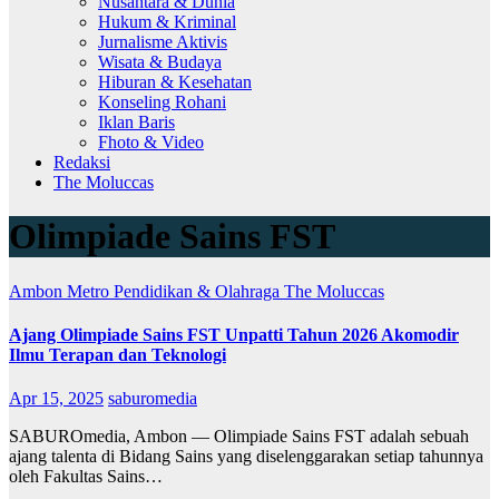
Nusantara & Dunia
Hukum & Kriminal
Jurnalisme Aktivis
Wisata & Budaya
Hiburan & Kesehatan
Konseling Rohani
Iklan Baris
Fhoto & Video
Redaksi
The Moluccas
Olimpiade Sains FST
Ambon Metro
Pendidikan & Olahraga
The Moluccas
Ajang Olimpiade Sains FST Unpatti Tahun 2026 Akomodir
Ilmu Terapan dan Teknologi
Apr 15, 2025
saburomedia
SABUROmedia, Ambon — Olimpiade Sains FST adalah sebuah
ajang talenta di Bidang Sains yang diselenggarakan setiap tahunnya
oleh Fakultas Sains…