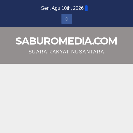
Skip
Sen. Agu 10th, 2026
to
content
SABUROMEDIA.COM
SUARA RAKYAT NUSANTARA