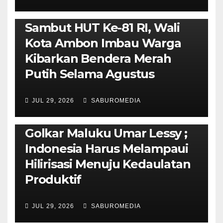
AMBON METRO
POLITIK & PEMERINTAHAN
Sambut HUT Ke-81 RI, Wali
Kota Ambon Imbau Warga
Kibarkan Bendera Merah
Putih Selama Agustus
AMBON METRO
JURNALISME AKTIVIS
JUL 29, 2026
SABUROMEDIA
PENDIDIKAN & OLAHRAGA
THE MOLUCCAS
Isi Materi LK-III HMI, Ketua
Golkar Maluku Umar Lessy ;
Indonesia Harus Melampaui
Hilirisasi Menuju Kedaulatan
Produktif
JUL 29, 2026
SABUROMEDIA