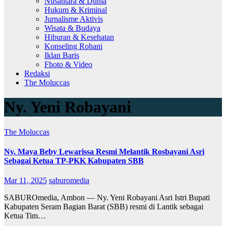
Nusantara & Dunia
Hukum & Kriminal
Jurnalisme Aktivis
Wisata & Budaya
Hiburan & Kesehatan
Konseling Rohani
Iklan Baris
Fhoto & Video
Redaksi
The Moluccas
Ny. Yeni Robayani
The Moluccas
Ny. Maya Beby Lewarissa Resmi Melantik Rosbayani Asri
Sebagai Ketua TP-PKK Kabupaten SBB
Mar 11, 2025
saburomedia
SABUROmedia, Ambon — Ny. Yeni Robayani Asri Istri Bupati
Kabupaten Seram Bagian Barat (SBB) resmi di Lantik sebagai
Ketua Tim…