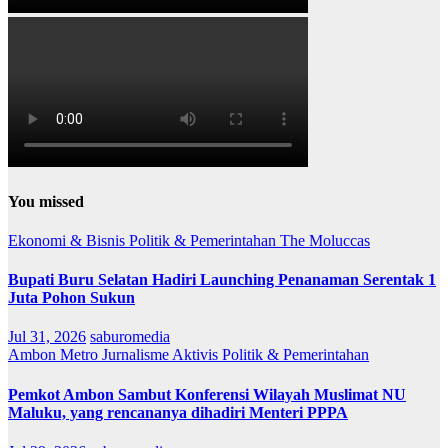
You missed
Ekonomi & Bisnis
Politik & Pemerintahan
The Moluccas
Bupati Buru Selatan Hadiri Launching Penanaman Serentak 1
Juta Pohon Sukun
Jul 31, 2026
saburomedia
Ambon Metro
Jurnalisme Aktivis
Politik & Pemerintahan
Pemkot Ambon Sambut Konferensi Wilayah Muslimat NU
Maluku, yang rencananya dihadiri Menteri PPPA