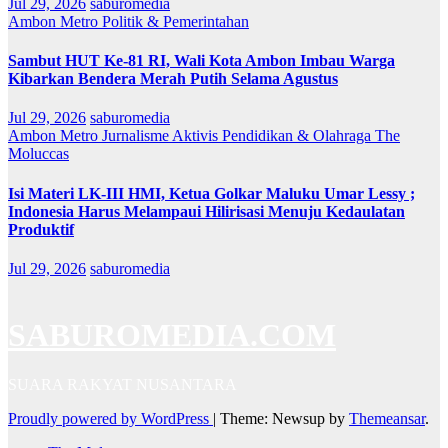
Jul 29, 2026
saburomedia
Ambon Metro
Politik & Pemerintahan
Sambut HUT Ke-81 RI, Wali Kota Ambon Imbau Warga
Kibarkan Bendera Merah Putih Selama Agustus
Jul 29, 2026
saburomedia
Ambon Metro
Jurnalisme Aktivis
Pendidikan & Olahraga
The
Moluccas
Isi Materi LK-III HMI, Ketua Golkar Maluku Umar Lessy ;
Indonesia Harus Melampaui Hilirisasi Menuju Kedaulatan
Produktif
Jul 29, 2026
saburomedia
SABUROMEDIA.COM
SUARA RAKYAT NUSANTARA
Proudly powered by WordPress
|
Theme: Newsup by
Themeansar
.