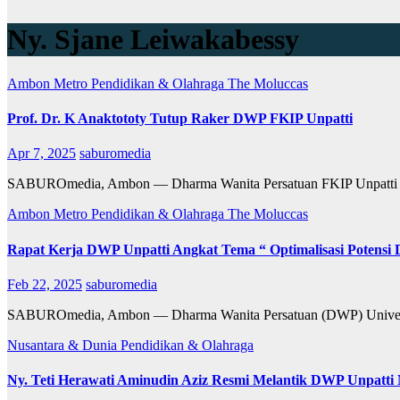
Ny. Sjane Leiwakabessy
Ambon Metro
Pendidikan & Olahraga
The Moluccas
Prof. Dr. K Anaktototy Tutup Raker DWP FKIP Unpatti
Apr 7, 2025
saburomedia
SABUROmedia, Ambon — Dharma Wanita Persatuan FKIP Unpatti me
Ambon Metro
Pendidikan & Olahraga
The Moluccas
Rapat Kerja DWP Unpatti Angkat Tema “ Optimalisasi Potensi
Feb 22, 2025
saburomedia
SABUROmedia, Ambon — Dharma Wanita Persatuan (DWP) Universita
Nusantara & Dunia
Pendidikan & Olahraga
Ny. Teti Herawati Aminudin Aziz Resmi Melantik DWP Unpatti 