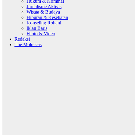
Hukum & Kriminal
Jurnalisme Aktivis
Wisata & Budaya
Hiburan & Kesehatan
Konseling Rohani
Iklan Baris
Fhoto & Video
Redaksi
The Moluccas