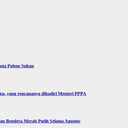
Juta Pohon Sukun
u, yang rencananya dihadiri Menteri PPPA
n Bendera Merah Putih Selama Agustus