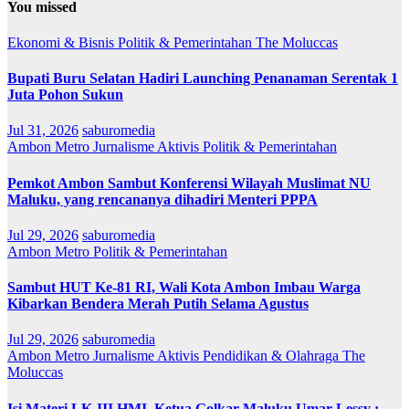
You missed
Ekonomi & Bisnis
Politik & Pemerintahan
The Moluccas
Bupati Buru Selatan Hadiri Launching Penanaman Serentak 1
Juta Pohon Sukun
Jul 31, 2026
saburomedia
Ambon Metro
Jurnalisme Aktivis
Politik & Pemerintahan
Pemkot Ambon Sambut Konferensi Wilayah Muslimat NU
Maluku, yang rencananya dihadiri Menteri PPPA
Jul 29, 2026
saburomedia
Ambon Metro
Politik & Pemerintahan
Sambut HUT Ke-81 RI, Wali Kota Ambon Imbau Warga
Kibarkan Bendera Merah Putih Selama Agustus
Jul 29, 2026
saburomedia
Ambon Metro
Jurnalisme Aktivis
Pendidikan & Olahraga
The
Moluccas
Isi Materi LK-III HMI, Ketua Golkar Maluku Umar Lessy ;