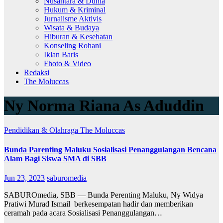
Nusantara & Dunia
Hukum & Kriminal
Jurnalisme Aktivis
Wisata & Budaya
Hiburan & Kesehatan
Konseling Rohani
Iklan Baris
Fhoto & Video
Redaksi
The Moluccas
Ny Norma Riana As Aduddin
Pendidikan & Olahraga
The Moluccas
Bunda Parenting Maluku Sosialisasi Penanggulangan Bencana
Alam Bagi Siswa SMA di SBB
Jun 23, 2023
saburomedia
SABUROmedia, SBB — Bunda Perenting Maluku, Ny Widya
Pratiwi Murad Ismail berkesempatan hadir dan memberikan
ceramah pada acara Sosialisasi Penanggulangan…