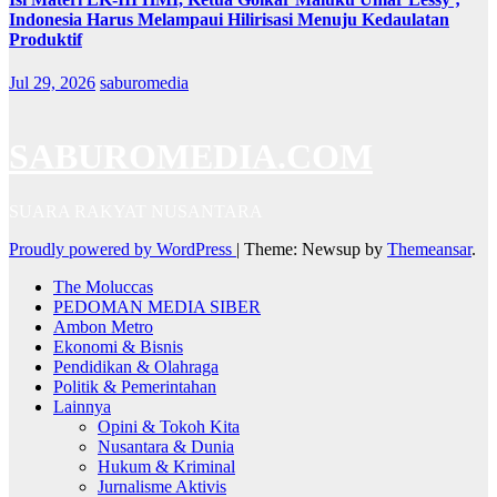
Indonesia Harus Melampaui Hilirisasi Menuju Kedaulatan
Produktif
Jul 29, 2026
saburomedia
SABUROMEDIA.COM
SUARA RAKYAT NUSANTARA
Proudly powered by WordPress
|
Theme: Newsup by
Themeansar
.
The Moluccas
PEDOMAN MEDIA SIBER
Ambon Metro
Ekonomi & Bisnis
Pendidikan & Olahraga
Politik & Pemerintahan
Lainnya
Opini & Tokoh Kita
Nusantara & Dunia
Hukum & Kriminal
Jurnalisme Aktivis