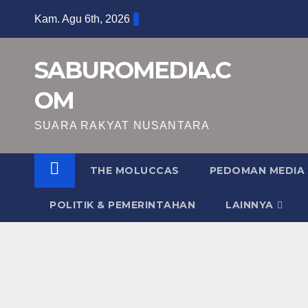
Skip
Kam. Agu 6th, 2026
to
content
SABUROMEDIA.C
OM
SUARA RAKYAT NUSANTARA
THE MOLUCCAS
PEDOMAN MEDIA 
POLITIK & PEMERINTAHAN
LAINNYA