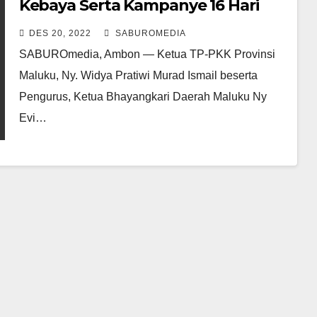
Kebaya Serta Kampanye 16 Hari
Anti Kekerasan Perempuan dan
DES 20, 2022
SABUROMEDIA
Anak
SABUROmedia, Ambon — Ketua TP-PKK Provinsi
Maluku, Ny. Widya Pratiwi Murad Ismail beserta
Pengurus, Ketua Bhayangkari Daerah Maluku Ny
Evi…