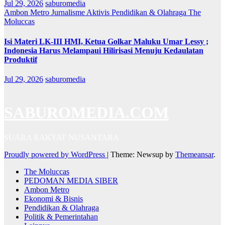
Jul 29, 2026
saburomedia
Ambon Metro
Jurnalisme Aktivis
Pendidikan & Olahraga
The
Moluccas
Isi Materi LK-III HMI, Ketua Golkar Maluku Umar Lessy ;
Indonesia Harus Melampaui Hilirisasi Menuju Kedaulatan
Produktif
Jul 29, 2026
saburomedia
SABUROMEDIA.COM
SUARA RAKYAT NUSANTARA
Proudly powered by WordPress
|
Theme: Newsup by
Themeansar
.
The Moluccas
PEDOMAN MEDIA SIBER
Ambon Metro
Ekonomi & Bisnis
Pendidikan & Olahraga
Politik & Pemerintahan