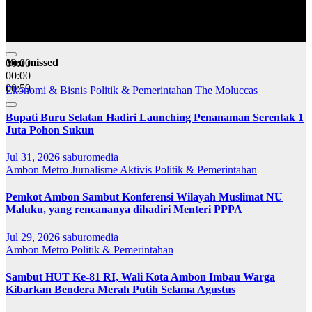
You missed
00:00
00:00
00:59
Ekonomi & Bisnis
Politik & Pemerintahan
The Moluccas
Bupati Buru Selatan Hadiri Launching Penanaman Serentak 1
Juta Pohon Sukun
Jul 31, 2026
saburomedia
Ambon Metro
Jurnalisme Aktivis
Politik & Pemerintahan
Pemkot Ambon Sambut Konferensi Wilayah Muslimat NU
Maluku, yang rencananya dihadiri Menteri PPPA
Jul 29, 2026
saburomedia
Ambon Metro
Politik & Pemerintahan
Sambut HUT Ke-81 RI, Wali Kota Ambon Imbau Warga
Kibarkan Bendera Merah Putih Selama Agustus