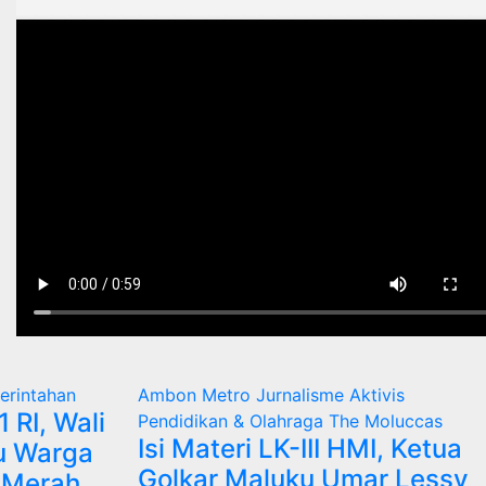
merintahan
Ambon Metro
Jurnalisme Aktivis
RI, Wali
Pendidikan & Olahraga
The Moluccas
Isi Materi LK-III HMI, Ketua
u Warga
Golkar Maluku Umar Lessy
 Merah