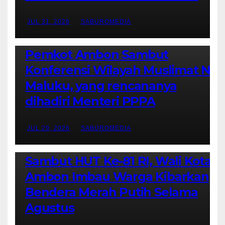
JUL 31, 2026
SABUROMEDIA
AMBON METRO
JURNALISME AKTIVIS
POLITIK & PEMERINTAHAN
Pemkot Ambon Sambut
Konferensi Wilayah Muslimat NU
Maluku, yang rencananya
dihadiri Menteri PPPA
JUL 29, 2026
SABUROMEDIA
AMBON METRO
POLITIK & PEMERINTAHAN
Sambut HUT Ke-81 RI, Wali Kota
Ambon Imbau Warga Kibarkan
Bendera Merah Putih Selama
Agustus