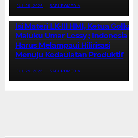
JUL 29, 2026
SABUROMEDIA
AMBON METRO
JURNALISME AKTIVIS
PENDIDIKAN & OLAHRAGA
THE MOLUCCAS
Isi Materi LK-III HMI, Ketua Golkar
Maluku Umar Lessy ; Indonesia
Harus Melampaui Hilirisasi
Menuju Kedaulatan Produktif
JUL 29, 2026
SABUROMEDIA