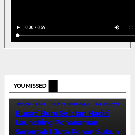
YOU MISSED
EKONOMI & BISNIS
POLITIK & PEMERINTAHAN
THE MOLUCCAS
Bupati Buru Selatan Hadiri
Launching Penanaman
Serentak 1 Juta Pohon Sukun