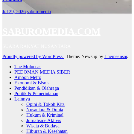
Jul 29, 2026
saburomedia
SABUROMEDIA.COM
SUARA RAKYAT NUSANTARA
Proudly powered by WordPress
|
Theme: Newsup by
Themeansar
.
The Moluccas
PEDOMAN MEDIA SIBER
Ambon Metro
Ekonomi & Bisnis
Pendidikan & Olahraga
Politik & Pemerintahan
Lainnya
Opini & Tokoh Kita
Nusantara & Dunia
Hukum & Kriminal
Jurnalisme Aktivis
Wisata & Budaya
Hiburan & Kesehatan