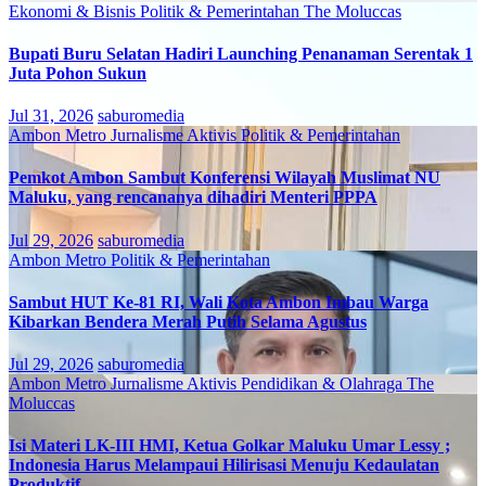
Ekonomi & Bisnis
Politik & Pemerintahan
The Moluccas
Bupati Buru Selatan Hadiri Launching Penanaman Serentak 1
Juta Pohon Sukun
Jul 31, 2026
saburomedia
Ambon Metro
Jurnalisme Aktivis
Politik & Pemerintahan
Pemkot Ambon Sambut Konferensi Wilayah Muslimat NU
Maluku, yang rencananya dihadiri Menteri PPPA
Jul 29, 2026
saburomedia
Ambon Metro
Politik & Pemerintahan
Sambut HUT Ke-81 RI, Wali Kota Ambon Imbau Warga
Kibarkan Bendera Merah Putih Selama Agustus
Jul 29, 2026
saburomedia
Ambon Metro
Jurnalisme Aktivis
Pendidikan & Olahraga
The
Moluccas
Isi Materi LK-III HMI, Ketua Golkar Maluku Umar Lessy ;
Indonesia Harus Melampaui Hilirisasi Menuju Kedaulatan
Produktif