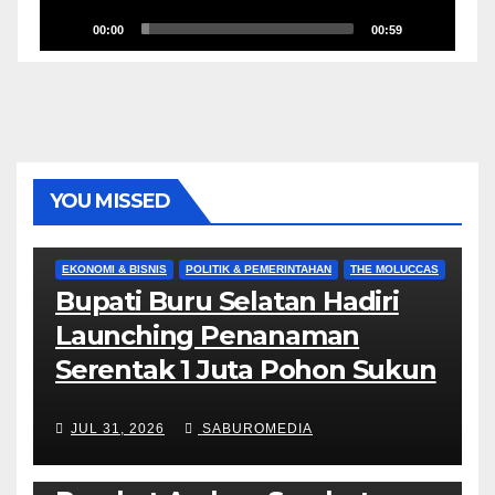
00:00
00:59
YOU MISSED
EKONOMI & BISNIS
POLITIK & PEMERINTAHAN
THE MOLUCCAS
Bupati Buru Selatan Hadiri
Launching Penanaman
Serentak 1 Juta Pohon Sukun
JUL 31, 2026
SABUROMEDIA
AMBON METRO
JURNALISME AKTIVIS
POLITIK & PEMERINTAHAN