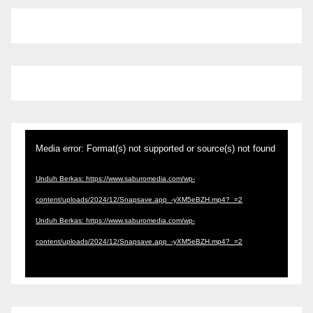
Pemutar
Media error: Format(s) not supported or source(s) not found
Video
Unduh Berkas: https://www.saburomedia.com/wp-
content/uploads/2024/12/Snapsave.app_-yXM5eBZH.mp4?_=2
Unduh Berkas: https://www.saburomedia.com/wp-
content/uploads/2024/12/Snapsave.app_-yXM5eBZH.mp4?_=2