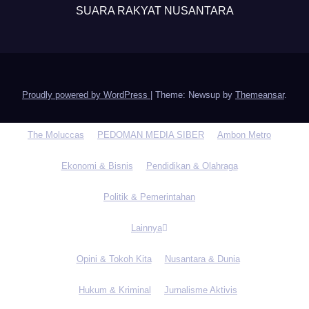
SUARA RAKYAT NUSANTARA
Proudly powered by WordPress
|
Theme: Newsup by
Themeansar
.
The Moluccas
PEDOMAN MEDIA SIBER
Ambon Metro
Ekonomi & Bisnis
Pendidikan & Olahraga
Politik & Pemerintahan
Lainnya
Opini & Tokoh Kita
Nusantara & Dunia
Hukum & Kriminal
Jurnalisme Aktivis