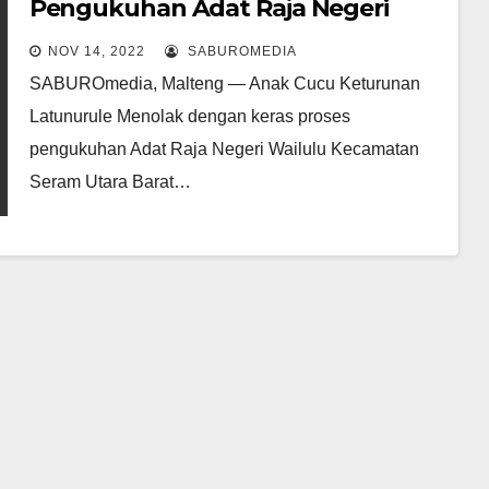
Pengukuhan Adat Raja Negeri
Wailulu Hingga proses PTUN
NOV 14, 2022
SABUROMEDIA
Selesai
SABUROmedia, Malteng — Anak Cucu Keturunan
Latunurule Menolak dengan keras proses
pengukuhan Adat Raja Negeri Wailulu Kecamatan
Seram Utara Barat…