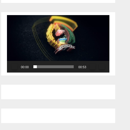
Pemutar
Video
00:00
00:53