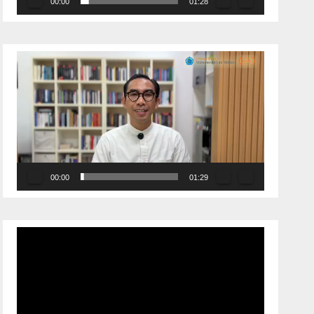
00:00
01:28
Pemutar
Video
00:00
01:29
Pemutar
Video