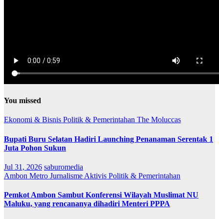
You missed
Ekonomi & Bisnis
Politik & Pemerintahan
The Moluccas
Bupati Buru Selatan Hadiri Launching Penanaman Serentak 1
Juta Pohon Sukun
Jul 31, 2026
saburomedia
Ambon Metro
Jurnalisme Aktivis
Politik & Pemerintahan
Pemkot Ambon Sambut Konferensi Wilayah Muslimat NU
Maluku, yang rencananya dihadiri Menteri PPPA