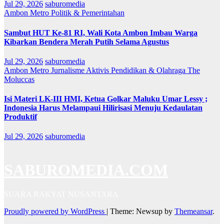
Jul 29, 2026
saburomedia
Ambon Metro
Politik & Pemerintahan
Sambut HUT Ke-81 RI, Wali Kota Ambon Imbau Warga
Kibarkan Bendera Merah Putih Selama Agustus
Jul 29, 2026
saburomedia
Ambon Metro
Jurnalisme Aktivis
Pendidikan & Olahraga
The
Moluccas
Isi Materi LK-III HMI, Ketua Golkar Maluku Umar Lessy ;
Indonesia Harus Melampaui Hilirisasi Menuju Kedaulatan
Produktif
Jul 29, 2026
saburomedia
SABUROMEDIA.COM
SUARA RAKYAT NUSANTARA
Proudly powered by WordPress
|
Theme: Newsup by
Themeansar
.