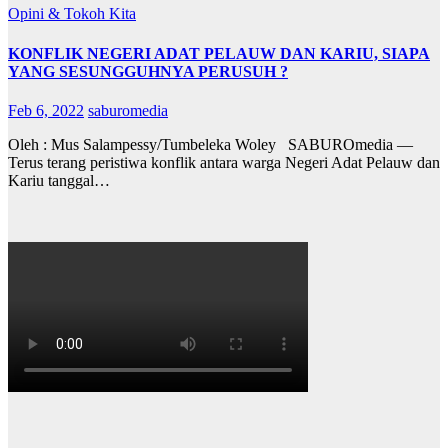
Opini & Tokoh Kita
KONFLIK NEGERI ADAT PELAUW DAN KARIU, SIAPA
YANG SESUNGGUHNYA PERUSUH ?
Feb 6, 2022
saburomedia
Oleh : Mus Salampessy/Tumbeleka Woley SABUROmedia —
Terus terang peristiwa konflik antara warga Negeri Adat Pelauw dan
Kariu tanggal…