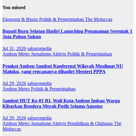
You missed
Ekonomi & Bisnis
Politik & Pemerintahan
The Moluccas
Bupati Buru Selatan Hadiri Launching Penanaman Serentak 1
Juta Pohon Sukun
Jul 31, 2026
saburomedia
Ambon Metro
Jurnalisme Aktivis
Politik & Pemerintahan
Pemkot Ambon Sambut Konferensi Wilayah Muslimat NU
Maluku, yang rencananya dihadiri Menteri PPPA
Jul 29, 2026
saburomedia
Ambon Metro
Politik & Pemerintahan
Sambut HUT Ke-81 RI, Wali Kota Ambon Imbau Warga
Kibarkan Bendera Merah Putih Selama Agustus
Jul 29, 2026
saburomedia
Ambon Metro
Jurnalisme Aktivis
Pendidikan & Olahraga
The
Moluccas