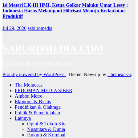
Isi Materi LK-III HMI, Ketua Golkar Maluku Umar Lessy ;
Indonesia Harus Melampaui Hilirisasi Menuju Kedaulatan
Produktif
Jul 29, 2026
saburomedia
SABUROMEDIA.COM
SUARA RAKYAT NUSANTARA
Proudly powered by WordPress
|
Theme: Newsup by
Themeansar
.
The Moluccas
PEDOMAN MEDIA SIBER
Ambon Metro
Ekonomi & Bisnis
Pendidikan & Olahraga
Politik & Pemerintahan
Lainnya
Opini & Tokoh Kita
Nusantara & Dunia
Hukum & Kriminal