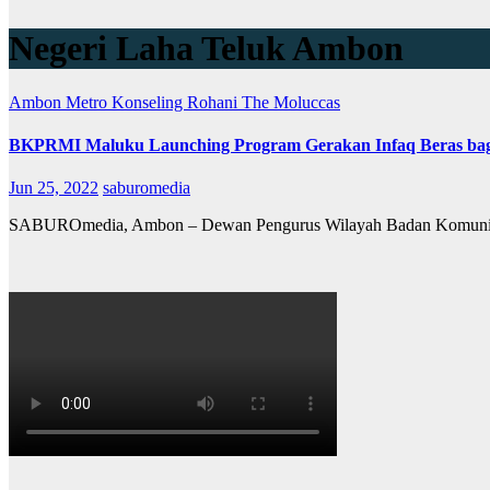
Negeri Laha Teluk Ambon
Ambon Metro
Konseling Rohani
The Moluccas
BKPRMI Maluku Launching Program Gerakan Infaq Beras bag
Jun 25, 2022
saburomedia
SABUROmedia, Ambon – Dewan Pengurus Wilayah Badan Komunika