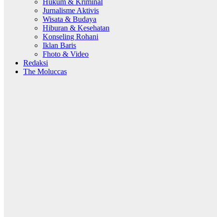
Hukum & Kriminal
Jurnalisme Aktivis
Wisata & Budaya
Hiburan & Kesehatan
Konseling Rohani
Iklan Baris
Fhoto & Video
Redaksi
The Moluccas