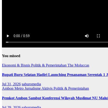
You missed
Ekonomi & Bisnis
Politik & Pemerintahan
The Moluccas
Bupati Buru Selatan Hadiri Launching Penanaman Serentak 1 
Jul 31, 2026
saburomedia
Ambon Metro
Jurnalisme Aktivis
Politik & Pemerintahan
Pemkot Ambon Sambut Konferensi Wilayah Muslimat NU Maluk
Jul 29, 2026
saburomedia