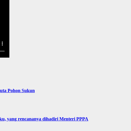
Juta Pohon Sukun
u, yang rencananya dihadiri Menteri PPPA