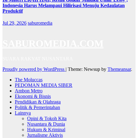
Indonesia Harus Melampaui Hilirisasi Menuju Kedaulatan
Produktif
Jul 29, 2026
saburomedia
SABUROMEDIA.COM
SUARA RAKYAT NUSANTARA
Proudly powered by WordPress
|
Theme: Newsup by
Themeansar
.
The Moluccas
PEDOMAN MEDIA SIBER
Ambon Metro
Ekonomi & Bisnis
Pendidikan & Olahraga
Politik & Pemerintahan
Lainnya
Opini & Tokoh Kita
Nusantara & Dunia
Hukum & Kriminal
Jurnalisme Aktivis