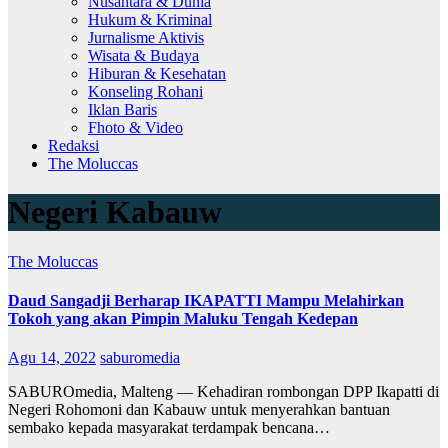
Nusantara & Dunia
Hukum & Kriminal
Jurnalisme Aktivis
Wisata & Budaya
Hiburan & Kesehatan
Konseling Rohani
Iklan Baris
Fhoto & Video
Redaksi
The Moluccas
Negeri Kabauw
The Moluccas
Daud Sangadji Berharap IKAPATTI Mampu Melahirkan
Tokoh yang akan Pimpin Maluku Tengah Kedepan
Agu 14, 2022
saburomedia
SABUROmedia, Malteng — Kehadiran rombongan DPP Ikapatti di
Negeri Rohomoni dan Kabauw untuk menyerahkan bantuan
sembako kepada masyarakat terdampak bencana…