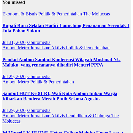
You missed
Ekonomi & Bisnis
Politik & Pemerintahan
The Moluccas
Bupati Buru Selatan Hadiri Launching Penanaman Serentak 1
Juta Pohon Sukun
Jul 31, 2026
saburomedia
Ambon Metro
Jurnalisme Aktivis
Politik & Pemerintahan
Pemkot Ambon Sambut Konferensi Wilayah Muslimat NU
Maluku, yang rencananya dihadiri Menteri PPPA
Jul 29, 2026
saburomedia
Ambon Metro
Politik & Pemerintahan
Sambut HUT Ke-81 RI, Wali Kota Ambon Imbau Warga
Kibarkan Bendera Merah Putih Selama Agustus
Jul 29, 2026
saburomedia
Ambon Metro
Jurnalisme Aktivis
Pendidikan & Olahraga
The
Moluccas
Isi Materi LK-III HMI, Ketua Golkar Maluku Umar Lessy ;