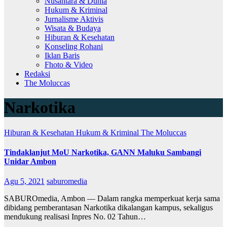
Nusantara & Dunia
Hukum & Kriminal
Jurnalisme Aktivis
Wisata & Budaya
Hiburan & Kesehatan
Konseling Rohani
Iklan Baris
Fhoto & Video
Redaksi
The Moluccas
Narkotika
Hiburan & Kesehatan
Hukum & Kriminal
The Moluccas
Tindaklanjut MoU Narkotika, GANN Maluku Sambangi
Unidar Ambon
Agu 5, 2021
saburomedia
SABUROmedia, Ambon — Dalam rangka memperkuat kerja sama
dibidang pemberantasan Narkotika dikalangan kampus, sekaligus
mendukung realisasi Inpres No. 02 Tahun…