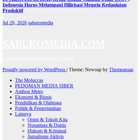
Indonesia Harus Melampaui Hilirisasi Menuju Kedaulatan
Produktif
Jul 29, 2026
saburomedia
SABUROMEDIA.COM
SUARA RAKYAT NUSANTARA
Proudly powered by WordPress
|
Theme: Newsup by
Themeansar
.
The Moluccas
PEDOMAN MEDIA SIBER
Ambon Metro
Ekonomi & Bisnis
Pendidikan & Olahraga
Politik & Pemerintahan
Lainnya
Opini & Tokoh Kita
Nusantara & Dunia
Hukum & Kriminal
Jurnalisme Aktivis