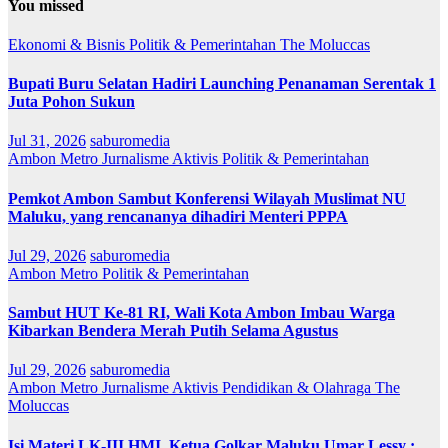
You missed
Ekonomi & Bisnis
Politik & Pemerintahan
The Moluccas
Bupati Buru Selatan Hadiri Launching Penanaman Serentak 1
Juta Pohon Sukun
Jul 31, 2026
saburomedia
Ambon Metro
Jurnalisme Aktivis
Politik & Pemerintahan
Pemkot Ambon Sambut Konferensi Wilayah Muslimat NU
Maluku, yang rencananya dihadiri Menteri PPPA
Jul 29, 2026
saburomedia
Ambon Metro
Politik & Pemerintahan
Sambut HUT Ke-81 RI, Wali Kota Ambon Imbau Warga
Kibarkan Bendera Merah Putih Selama Agustus
Jul 29, 2026
saburomedia
Ambon Metro
Jurnalisme Aktivis
Pendidikan & Olahraga
The
Moluccas
Isi Materi LK-III HMI, Ketua Golkar Maluku Umar Lessy ;