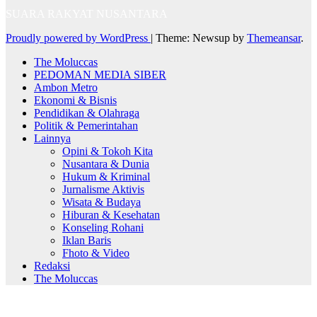
SUARA RAKYAT NUSANTARA
Proudly powered by WordPress
|
Theme: Newsup by
Themeansar
.
The Moluccas
PEDOMAN MEDIA SIBER
Ambon Metro
Ekonomi & Bisnis
Pendidikan & Olahraga
Politik & Pemerintahan
Lainnya
Opini & Tokoh Kita
Nusantara & Dunia
Hukum & Kriminal
Jurnalisme Aktivis
Wisata & Budaya
Hiburan & Kesehatan
Konseling Rohani
Iklan Baris
Fhoto & Video
Redaksi
The Moluccas