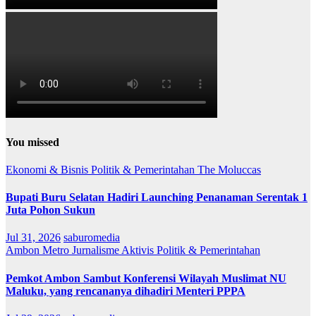
You missed
Ekonomi & Bisnis
Politik & Pemerintahan
The Moluccas
Bupati Buru Selatan Hadiri Launching Penanaman Serentak 1
Juta Pohon Sukun
Jul 31, 2026
saburomedia
Ambon Metro
Jurnalisme Aktivis
Politik & Pemerintahan
Pemkot Ambon Sambut Konferensi Wilayah Muslimat NU
Maluku, yang rencananya dihadiri Menteri PPPA