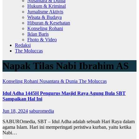
Nusantara & Dunia
Hukum & Kriminal
Jurnalisme Aktivis
Wisata & Budaya
Hiburan & Kesehatan
Konseling Rohani
Iklan Baris
Fhoto & Video
Redaksi
The Moluccas
Napak Tilas Nabi Ibrahim AS
Konseling Rohani
Nusantara & Dunia
The Moluccas
Idul Adha 1445H Pengurus Masjid Raya Agung Bula SBT
Sampaikan Hal Ini
Jun 18, 2024
saburomedia
SABUROmedia, SBT – Idul Adha adalah sebuah Hari Raya dalam
agama Islam. Hari ini memperingati peristiwa kurban, yaitu ketika
Nabi…