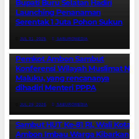
Bupati Buru Selatan Hadiri
Launching Penanaman
Serentak 1 Juta Pohon Sukun
JUL 31, 2026
SABUROMEDIA
AMBON METRO
JURNALISME AKTIVIS
POLITIK & PEMERINTAHAN
Pemkot Ambon Sambut
Konferensi Wilayah Muslimat NU
Maluku, yang rencananya
dihadiri Menteri PPPA
JUL 29, 2026
SABUROMEDIA
AMBON METRO
POLITIK & PEMERINTAHAN
Sambut HUT Ke-81 RI, Wali Kota
Ambon Imbau Warga Kibarkan