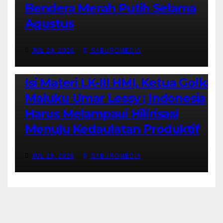
Bendera Merah Putih Selama
Agustus
JUL 29, 2026
SABUROMEDIA
AMBON METRO
JURNALISME AKTIVIS
PENDIDIKAN & OLAHRAGA
THE MOLUCCAS
Isi Materi LK-III HMI, Ketua Golkar
Maluku Umar Lessy ; Indonesia
Harus Melampaui Hilirisasi
Menuju Kedaulatan Produktif
JUL 29, 2026
SABUROMEDIA