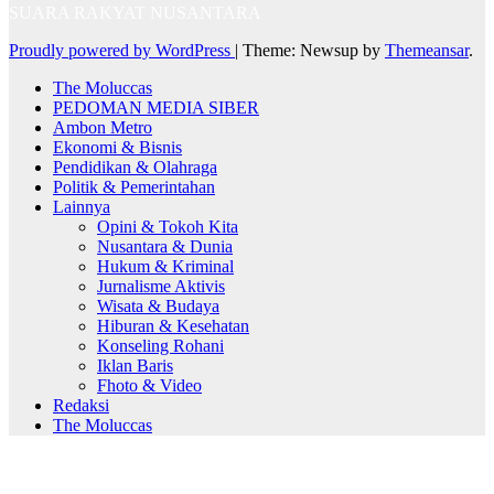
SUARA RAKYAT NUSANTARA
Proudly powered by WordPress
|
Theme: Newsup by
Themeansar
.
The Moluccas
PEDOMAN MEDIA SIBER
Ambon Metro
Ekonomi & Bisnis
Pendidikan & Olahraga
Politik & Pemerintahan
Lainnya
Opini & Tokoh Kita
Nusantara & Dunia
Hukum & Kriminal
Jurnalisme Aktivis
Wisata & Budaya
Hiburan & Kesehatan
Konseling Rohani
Iklan Baris
Fhoto & Video
Redaksi
The Moluccas