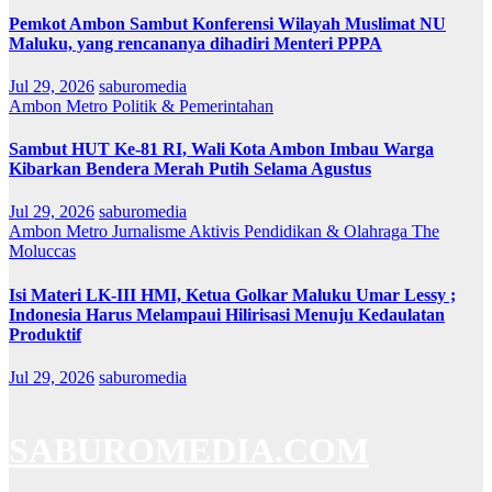
Pemkot Ambon Sambut Konferensi Wilayah Muslimat NU
Maluku, yang rencananya dihadiri Menteri PPPA
Jul 29, 2026
saburomedia
Ambon Metro
Politik & Pemerintahan
Sambut HUT Ke-81 RI, Wali Kota Ambon Imbau Warga
Kibarkan Bendera Merah Putih Selama Agustus
Jul 29, 2026
saburomedia
Ambon Metro
Jurnalisme Aktivis
Pendidikan & Olahraga
The
Moluccas
Isi Materi LK-III HMI, Ketua Golkar Maluku Umar Lessy ;
Indonesia Harus Melampaui Hilirisasi Menuju Kedaulatan
Produktif
Jul 29, 2026
saburomedia
SABUROMEDIA.COM