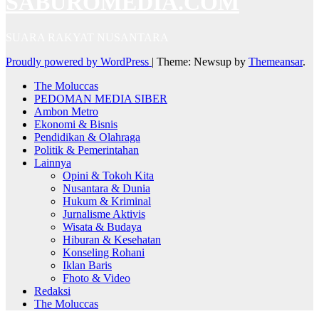
SABUROMEDIA.COM
SUARA RAKYAT NUSANTARA
Proudly powered by WordPress
|
Theme: Newsup by
Themeansar
.
The Moluccas
PEDOMAN MEDIA SIBER
Ambon Metro
Ekonomi & Bisnis
Pendidikan & Olahraga
Politik & Pemerintahan
Lainnya
Opini & Tokoh Kita
Nusantara & Dunia
Hukum & Kriminal
Jurnalisme Aktivis
Wisata & Budaya
Hiburan & Kesehatan
Konseling Rohani
Iklan Baris
Fhoto & Video
Redaksi
The Moluccas