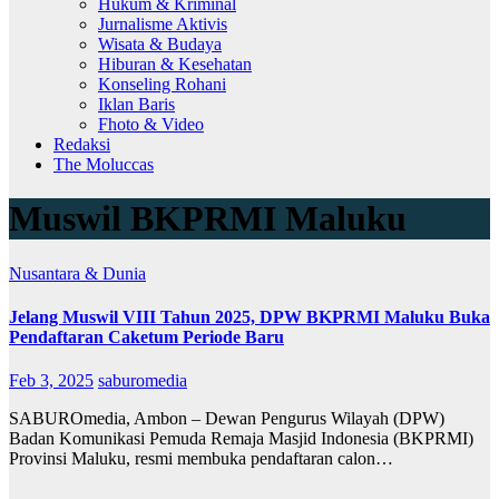
Hukum & Kriminal
Jurnalisme Aktivis
Wisata & Budaya
Hiburan & Kesehatan
Konseling Rohani
Iklan Baris
Fhoto & Video
Redaksi
The Moluccas
Muswil BKPRMI Maluku
Nusantara & Dunia
Jelang Muswil VIII Tahun 2025, DPW BKPRMI Maluku Buka
Pendaftaran Caketum Periode Baru
Feb 3, 2025
saburomedia
SABUROmedia, Ambon – Dewan Pengurus Wilayah (DPW)
Badan Komunikasi Pemuda Remaja Masjid Indonesia (BKPRMI)
Provinsi Maluku, resmi membuka pendaftaran calon…