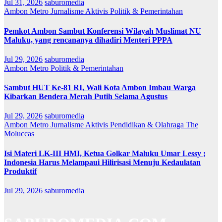
Jul 31, 2026
saburomedia
Ambon Metro
Jurnalisme Aktivis
Politik & Pemerintahan
Pemkot Ambon Sambut Konferensi Wilayah Muslimat NU
Maluku, yang rencananya dihadiri Menteri PPPA
Jul 29, 2026
saburomedia
Ambon Metro
Politik & Pemerintahan
Sambut HUT Ke-81 RI, Wali Kota Ambon Imbau Warga
Kibarkan Bendera Merah Putih Selama Agustus
Jul 29, 2026
saburomedia
Ambon Metro
Jurnalisme Aktivis
Pendidikan & Olahraga
The
Moluccas
Isi Materi LK-III HMI, Ketua Golkar Maluku Umar Lessy ;
Indonesia Harus Melampaui Hilirisasi Menuju Kedaulatan
Produktif
Jul 29, 2026
saburomedia