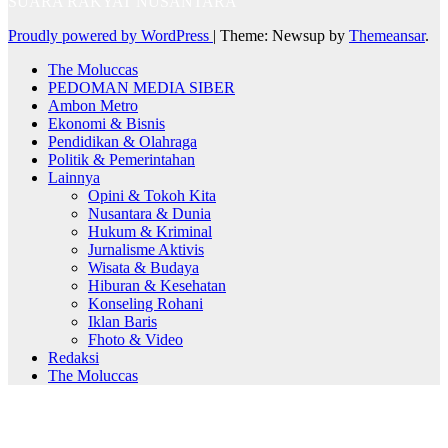
SUARA RAKYAT NUSANTARA
Proudly powered by WordPress
|
Theme: Newsup by
Themeansar
.
The Moluccas
PEDOMAN MEDIA SIBER
Ambon Metro
Ekonomi & Bisnis
Pendidikan & Olahraga
Politik & Pemerintahan
Lainnya
Opini & Tokoh Kita
Nusantara & Dunia
Hukum & Kriminal
Jurnalisme Aktivis
Wisata & Budaya
Hiburan & Kesehatan
Konseling Rohani
Iklan Baris
Fhoto & Video
Redaksi
The Moluccas