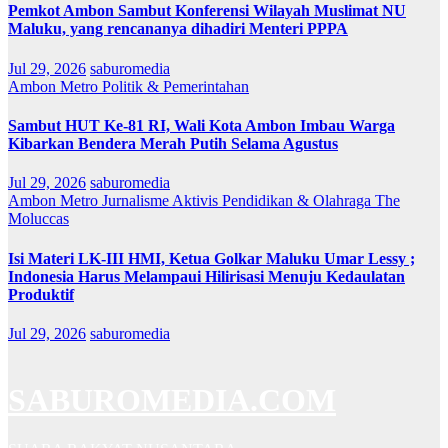
Pemkot Ambon Sambut Konferensi Wilayah Muslimat NU
Maluku, yang rencananya dihadiri Menteri PPPA
Jul 29, 2026
saburomedia
Ambon Metro
Politik & Pemerintahan
Sambut HUT Ke-81 RI, Wali Kota Ambon Imbau Warga
Kibarkan Bendera Merah Putih Selama Agustus
Jul 29, 2026
saburomedia
Ambon Metro
Jurnalisme Aktivis
Pendidikan & Olahraga
The
Moluccas
Isi Materi LK-III HMI, Ketua Golkar Maluku Umar Lessy ;
Indonesia Harus Melampaui Hilirisasi Menuju Kedaulatan
Produktif
Jul 29, 2026
saburomedia
SABUROMEDIA.COM