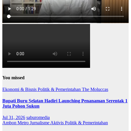
You missed
Ekonomi & Bisnis
Politik & Pemerintahan
The Moluccas
Bupati Buru Selatan Hadiri Launching Penanaman Serentak 1
Juta Pohon Sukun
Jul 31, 2026
saburomedia
Ambon Metro
Jurnalisme Aktivis
Politik & Pemerintahan