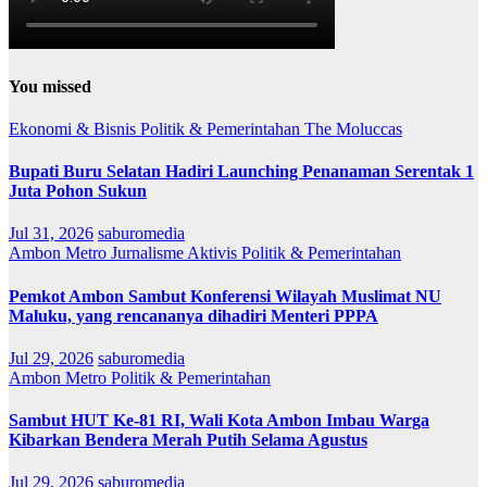
You missed
Ekonomi & Bisnis
Politik & Pemerintahan
The Moluccas
Bupati Buru Selatan Hadiri Launching Penanaman Serentak 1
Juta Pohon Sukun
Jul 31, 2026
saburomedia
Ambon Metro
Jurnalisme Aktivis
Politik & Pemerintahan
Pemkot Ambon Sambut Konferensi Wilayah Muslimat NU
Maluku, yang rencananya dihadiri Menteri PPPA
Jul 29, 2026
saburomedia
Ambon Metro
Politik & Pemerintahan
Sambut HUT Ke-81 RI, Wali Kota Ambon Imbau Warga
Kibarkan Bendera Merah Putih Selama Agustus
Jul 29, 2026
saburomedia