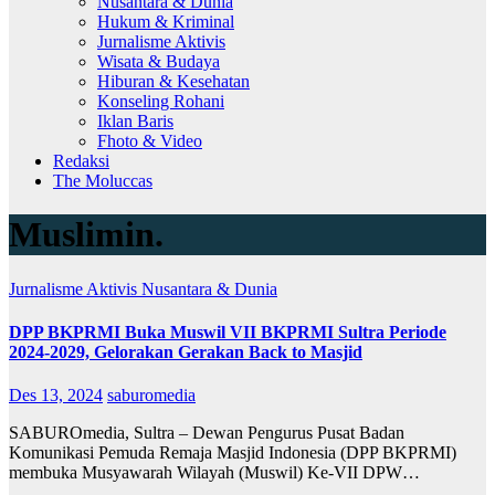
Nusantara & Dunia
Hukum & Kriminal
Jurnalisme Aktivis
Wisata & Budaya
Hiburan & Kesehatan
Konseling Rohani
Iklan Baris
Fhoto & Video
Redaksi
The Moluccas
Muslimin.
Jurnalisme Aktivis
Nusantara & Dunia
DPP BKPRMI Buka Muswil VII BKPRMI Sultra Periode
2024-2029, Gelorakan Gerakan Back to Masjid
Des 13, 2024
saburomedia
SABUROmedia, Sultra – Dewan Pengurus Pusat Badan
Komunikasi Pemuda Remaja Masjid Indonesia (DPP BKPRMI)
membuka Musyawarah Wilayah (Muswil) Ke-VII DPW…