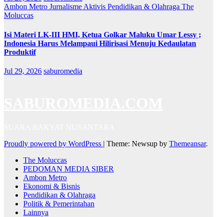
Ambon Metro
Jurnalisme Aktivis
Pendidikan & Olahraga
The
Moluccas
Isi Materi LK-III HMI, Ketua Golkar Maluku Umar Lessy ;
Indonesia Harus Melampaui Hilirisasi Menuju Kedaulatan
Produktif
Jul 29, 2026
saburomedia
SABUROMEDIA.COM
SUARA RAKYAT NUSANTARA
Proudly powered by WordPress
|
Theme: Newsup by
Themeansar
.
The Moluccas
PEDOMAN MEDIA SIBER
Ambon Metro
Ekonomi & Bisnis
Pendidikan & Olahraga
Politik & Pemerintahan
Lainnya