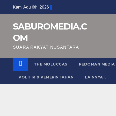
Skip
Kam. Agu 6th, 2026
to
content
SABUROMEDIA.C
OM
SUARA RAKYAT NUSANTARA
THE MOLUCCAS
PEDOMAN MEDIA 
POLITIK & PEMERINTAHAN
LAINNYA