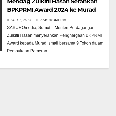
Mendag Zulkifli Hasan Serahkan
BPKPRMI Award 2024 ke Murad
Ismail di Medan
AGU 7, 2024
SABUROMEDIA
SABUROmedia, Sumut – Menteri Perdagangan
Zulkifli Hasan menyerahkan Penghargaan BKPRMI
Award kepada Murad Ismail bersama 9 Tokoh dalam
Pembukaan Pameran…