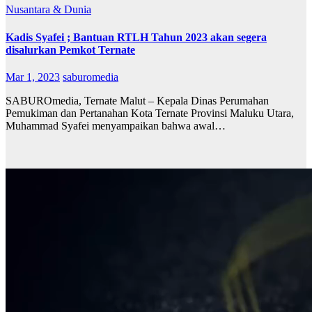
Nusantara & Dunia
Kadis Syafei ; Bantuan RTLH Tahun 2023 akan segera
disalurkan Pemkot Ternate
Mar 1, 2023
saburomedia
SABUROmedia, Ternate Malut – Kepala Dinas Perumahan
Pemukiman dan Pertanahan Kota Ternate Provinsi Maluku Utara,
Muhammad Syafei menyampaikan bahwa awal…