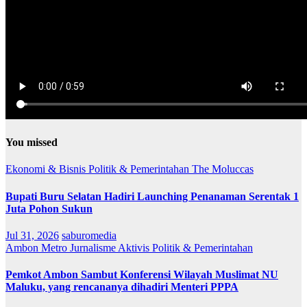
You missed
Ekonomi & Bisnis
Politik & Pemerintahan
The Moluccas
Bupati Buru Selatan Hadiri Launching Penanaman Serentak 1
Juta Pohon Sukun
Jul 31, 2026
saburomedia
Ambon Metro
Jurnalisme Aktivis
Politik & Pemerintahan
Pemkot Ambon Sambut Konferensi Wilayah Muslimat NU
Maluku, yang rencananya dihadiri Menteri PPPA