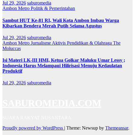
Jul 29, 2026
saburomedia
Ambon Metro
Politik & Pemerintahan
Sambut HUT Ke-81 RI, Wali Kota Ambon Imbau Warga
Kibarkan Bendera Merah Putih Selama Agustus
Jul 29, 2026
saburomedia
Ambon Metro
Jurnalisme Aktivis
Pendidikan & Olahraga
The
Moluccas
Isi Materi LK-III HMI, Ketua Golkar Maluku Umar Lessy ;
Indonesia Harus Melampaui Hilirisasi Menuju Kedaulatan
Produktif
Jul 29, 2026
saburomedia
SABUROMEDIA.COM
SUARA RAKYAT NUSANTARA
Proudly powered by WordPress
|
Theme: Newsup by
Themeansar
.